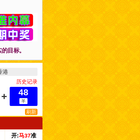
实的目标。
开:
马37
准