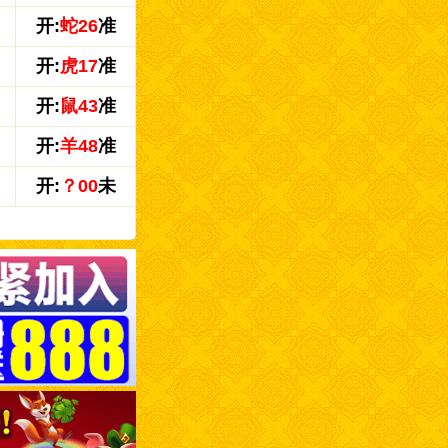
开:
蛇26
准
开:
虎17
准
开:
鼠43
准
开:
羊48
准
开:
？00
未