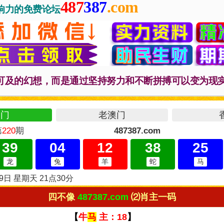
487
387
.com
响力的免费论坛
可及的幻想，而是通过坚持努力和不断拼搏可以变为现
四不像
487387.com
⑵肖主一码
【
牛
马
主：18
】