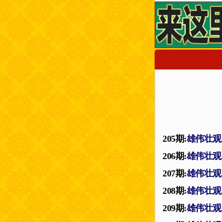
205期:
雄伟壮观
206期:
雄伟壮观
207期:
雄伟壮观
208期:
雄伟壮观
209期:
雄伟壮观