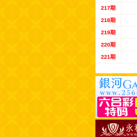
217期
218期
219期
220期
221期