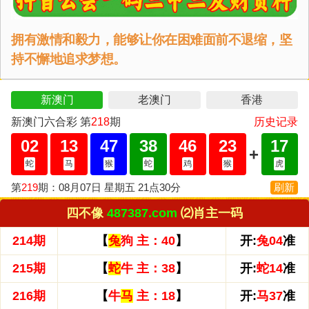
拥有激情和毅力，能够让你在困难面前不退缩，坚
持不懈地追求梦想。
四不像
487387.com
⑵肖主一码
214期
【
兔
狗 主：40
】
开:
兔04
准
215期
【
蛇
牛 主：38
】
开:
蛇14
准
216期
【
牛
马
主：18
】
开:
马37
准