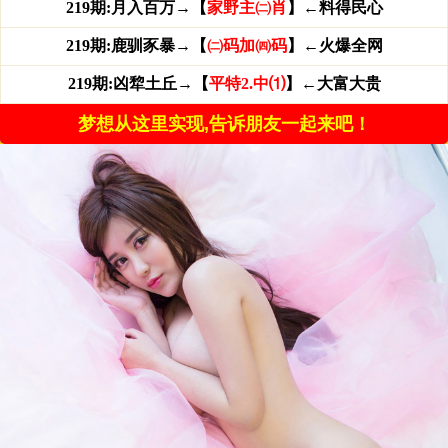
219期:月入百万→【
家野主㈡肖
】←料得民心
219期:鹿驯豕暴→【
㈡码加㈣码
】←火爆全网
219期:凶犂土丘→【
平特2.中⑴
】←大富大贵
梦想从这里实现,告诉朋友一起来吧！