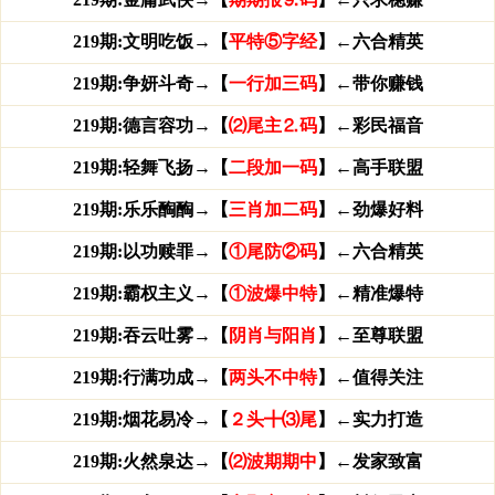
219期:文明吃饭→【
平特⑤字经
】←六合精英
219期:争妍斗奇→【
一行加三码
】←带你赚钱
219期:德言容功→【
⑵尾主⒉码
】←彩民福音
219期:轻舞飞扬→【
二段加一码
】←高手联盟
219期:乐乐醄醄→【
三肖加二码
】←劲爆好料
219期:以功赎罪→【
①尾防②码
】←六合精英
219期:霸权主义→【
①波爆中特
】←精准爆特
219期:吞云吐雾→【
阴肖与阳肖
】←至尊联盟
219期:行满功成→【
两头不中特
】←值得关注
219期:烟花易冷→【
２头╋⑶尾
】←实力打造
219期:火然泉达→【
⑵波期期中
】←发家致富