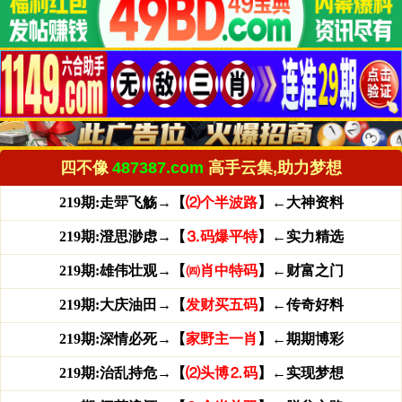
四不像
487387.com
高手云集,助力梦想
219期:走斝飞觞→【
⑵个半波路
】←大神资料
219期:澄思渺虑→【
⒊码爆平特
】←实力精选
219期:雄伟壮观→【
㈣肖中特码
】←财富之门
219期:大庆油田→【
发财买五码
】←传奇好料
219期:深情必死→【
家野主一肖
】←期期博彩
219期:治乱持危→【
⑵头博⒉码
】←实现梦想