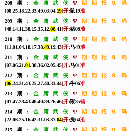
208期:
金庸武侠
Ψ
期期报⒐码
[
08.25.18.22.33.49.03.04.
19
]
开
:鼠19
准
209期:
金庸武侠
Ψ
期期报⒐码
[
48.14.11.38.15.35.12.
08
.41
]
开
:猪08
准
210期:
金庸武侠
Ψ
期期报⒐码
[
11.01.04.18.17.38.
49
.19.43
]
开
:马49
准
211期:
金庸武侠
Ψ
期期报⒐码
[
07.06.21.
01
.38.36.02.05.45
]
开
:马01
准
212期:
金庸武侠
Ψ
期期报⒐码
[
06
.24.31.43.25.27.40.33.44
]
开
:牛06
准
213期:
金庸武侠
Ψ
期期报⒐码
[
01.47.28.43.48.40.39.26.46
]
开
:猴35
错
214期:
金庸武侠
Ψ
期期报⒐码
[
22.06.25.16.42.31.03.37.
04
]
开
:兔04
准
215期:
金庸武侠
Ψ
期期报⒐码