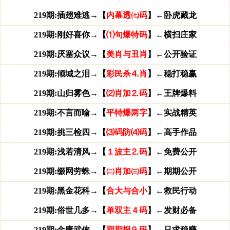
219期:插翅难逃→【
内幕透㈦码
】←卧虎藏龙
219期:刚好喜你→【
⑴句爆特码
】←横扫庄家
219期:厌塞众议→【
美肖与丑肖
】←公开验证
219期:倾城之泪→【
彩民杀⒋肖
】←稳打稳赢
219期:山归雾色→【
⑵肖加⒉码
】←王牌爆料
219期:不言而喻→【
平特爆两字
】←实战精英
219期:挑三检四→【
⑶码防⑷码
】←高手作品
219期:浅若清风→【
１波主⒉码
】←免费公开
219期:缀网劳蛛→【
㈡肖加㈢码
】←期期公开
219期:黑金花科→【
合大与合小
】←救民行动
219期:俗世几多→【
单双主４码
】←发财必备
219期:金庸武侠→【
期期报⒐码
】←只求稳赚