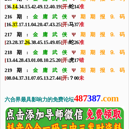
[
36.
14
.34.15.42.49.12.40.19
]
开
:蛇14
准
216期:
金庸武侠
Ψ
期期报⒐码
[
16.
37
.17.11.04.20.47.43.25
]
开
:马37
准
217期:
金庸武侠
Ψ
期期报⒐码
[
23.28.37.
26
.38.45.15.49.05
]
开
:蛇26
准
218期:
金庸武侠
Ψ
期期报⒐码
[
13.44.28.43.01.08.10.25.20
]
开
:虎17
错
219期:
金庸武侠
Ψ
期期报⒐码
[
08.04.37.31.07.05.13.27.44
]
开
:？00
未
487
387
.com
六合界最具影响力的免费论坛