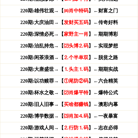
220期:雄伟壮观→【
㈣肖中特码
】←财富之门
220期:大庆油田→【
发财买五码
】←传奇好料
220期:深情必死→【
家野主一肖
】←期期博彩
220期:治乱持危→【
⑵头博⒉码
】←实现梦想
220期:闲茶浪酒→【
⒉个半单双
】←脱贫之路
220期:大唐盛世→【
⒈头主⒈码
】←期期实战
220期:以功赎罪→【
①尾防②码
】←六合精英
220期:杯水之敬→【
⑵肖爆平特
】←爆特公式
220期:旧人旧事→【
买啥都赚钱
】←澳彩内幕
220期:博学数据→【
⑶肖加⒋码
】←一夜暴富
220期:游戏人间→【
⒉行防⒈码
】←志在必得