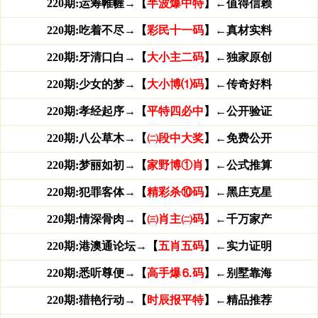
220期:运筹帷幄→【
半波爆中特
】←值得信赖
220期:吃着不尽→【
彩民十一码
】←真材实料
220期:牙清口白→【
大小主二码
】←独家原创
220期:少女的梦→【
大小博⑴码
】←传奇好料
220期:孝经起序→【
平特四必中
】←公开验证
220期:八公草木→【
㈡段中大奖
】←免费公开
220期:梦丽如初→【
家野博①肖
】←公式推算
220期:犯罪客体→【
精彩杀⑩码
】←黑庄克星
220期:情深骨肉→【
㈢肖主㈡码
】←千万家产
220期:港澳通论坛→【
五肖五码
】←实力证明
220期:悉听尊便→【
高手爆⒍码
】←别墅靠海
220期:猎艳行动→【
时辰报平特
】←精品推荐