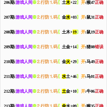
206期:
游戏人间
ꕥ
⒉行防⒈码
〖
土
木
+22
〗
开
:猴47
正确
207期:
游戏人间
ꕥ
⒉行防⒈码
〖
金
水
+03
〗
开
:鼠31
正确
208期:
游戏人间
ꕥ
⒉行防⒈码
〖
土木+
19
〗
开
:鼠19
正确
209期:
游戏人间
ꕥ
⒉行防⒈码
〖
土金+14
〗
开
:猪08
错误
210期:
游戏人间
ꕥ
⒉行防⒈码
〖
金
火
+29
〗
开
:马49
正确
211期:
游戏人间
ꕥ
⒉行防⒈码
〖
水
土+46
〗
开
:马01
正确
212期:
游戏人间
ꕥ
⒉行防⒈码
〖
土
金+10
〗
开
:牛06
正确
213期:
游戏人间
ꕥ
⒉行防⒈码
〖
金
水+09
〗
开
:猴35
正确