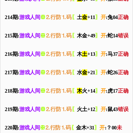
214期:
游戏人间
ꕥ
⒉行防⒈码
〖
土
金
+11
〗
开
:兔04
正确
215期:
游戏人间
ꕥ
⒉行防⒈码
〖
木金+49
〗
开
:蛇14
错误
216期:
游戏人间
ꕥ
⒉行防⒈码
〖
木
土
+13
〗
开
:马37
正确
217期:
游戏人间
ꕥ
⒉行防⒈码
〖
水
金
+21
〗
开
:蛇26
正确
218期:
游戏人间
ꕥ
⒉行防⒈码
〖
木
火+14
〗
开
:虎17
正确
219期:
游戏人间
ꕥ
⒉行防⒈码
〖
火土+12
〗
开
:鼠43
错误
220期:
游戏人间
ꕥ
⒉行防⒈码
〖
金木+31
〗
开
:？00
未