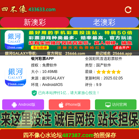
新澳彩
老澳彩
银河彩票APP
全国彩民首选彩票软件
授权：免费软件
类型：国产软件
大小：10.49MB
星级：
来源：銀河GALAXY
更新时间：2025.02.05
环境：Android/iOS
评分：9.9
已向本站押付1亿，请大家放心投注！
Android版
iPhone版
访问官网
四不像心水论坛
487387.com
拍照保存