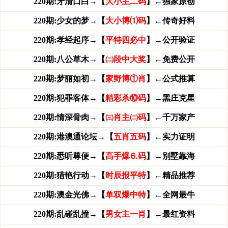
220期:牙清口白→【
大小主二码
】←独家原创
220期:少女的梦→【
大小博⑴码
】←传奇好料
220期:孝经起序→【
平特四必中
】←公开验证
220期:八公草木→【
㈡段中大奖
】←免费公开
220期:梦丽如初→【
家野博①肖
】←公式推算
220期:犯罪客体→【
精彩杀⑩码
】←黑庄克星
220期:情深骨肉→【
㈢肖主㈡码
】←千万家产
220期:港澳通论坛→【
五肖五码
】←实力证明
220期:悉听尊便→【
高手爆⒍码
】←别墅靠海
220期:猎艳行动→【
时辰报平特
】←精品推荐
220期:澳金光佛→【
单双爆中特
】←全网最牛
220期:乱碰乱撞→【
男女主一肖
】←最红资料