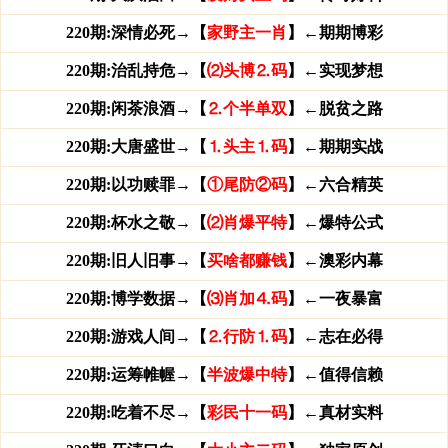
220期:深情必死→【
家野主一肖
】←期期博彩
220期:治乱持危→【
⑵头博⒉码
】←实现梦想
220期:闲茶浪酒→【
⒉个半单双
】←脱贫之路
220期:大唐盛世→【
⒈头主⒈码
】←期期实战
220期:以功赎罪→【
①尾防②码
】←六合精英
220期:杯水之敬→【
⑵肖爆平特
】←爆特公式
220期:旧人旧事→【
买啥都赚钱
】←澳彩内幕
220期:博学数据→【
⑶肖加⒋码
】←一夜暴富
220期:游戏人间→【
⒉行防⒈码
】←志在必得
220期:运筹帷幄→【
半波爆中特
】←值得信赖
220期:吃着不尽→【
彩民十一码
】←真材实料