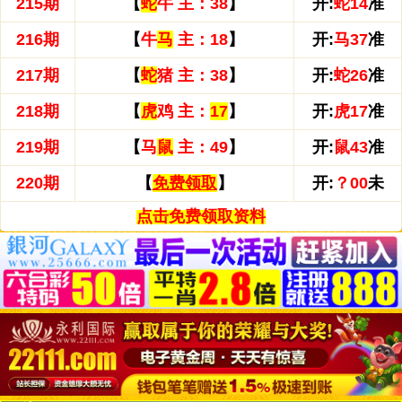
215期
【
蛇
牛 主：38
】
开:
蛇14
准
216期
【
牛
马
主：18
】
开:
马37
准
217期
【
蛇
猪 主：38
】
开:
蛇26
准
218期
【
虎
鸡 主：
17
】
开:
虎17
准
219期
【
马
鼠
主：49
】
开:
鼠43
准
220期
【
免费领取
】
开:
？00
未
点击免费领取资料