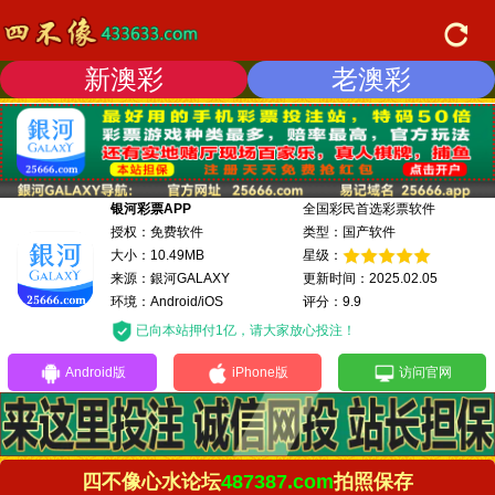
新澳彩
老澳彩
银河彩票APP
全国彩民首选彩票软件
授权：免费软件
类型：国产软件
大小：10.49MB
星级：
来源：銀河GALAXY
更新时间：2025.02.05
环境：Android/iOS
评分：9.9
已向本站押付1亿，请大家放心投注！
Android版
iPhone版
访问官网
四不像心水论坛
487387.com
拍照保存