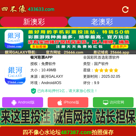
新澳彩
老澳彩
银河彩票APP
全国彩民首选彩票软件
授权：免费软件
类型：国产软件
大小：10.49MB
星级：
来源：銀河GALAXY
更新时间：2025.02.05
环境：Android/iOS
评分：9.9
已向本站押付1亿，请大家放心投注！
Android版
iPhone版
访问官网
四不像心水论坛
487387.com
拍照保存