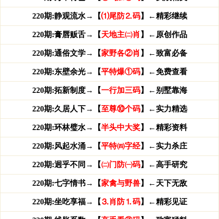
220期:静观流水→【
⑴尾防⒉码
】←精彩继续
220期:膏唇贩舌→【
天地主㈡肖
】←原创作品
220期:通俗文学→【
家野各②肖
】←致富必备
220期:东壁余光→【
平特爆①码
】←免费查看
220期:拓新制度→【
一行加三码
】←别墅靠海
220期:久居人下→【
至尊⑩个码
】←实力精选
220期:环林璧水→【
半头中大奖
】←精彩资料
220期:风起水涌→【
平特㈣字经
】←实力杀庄
220期:迥乎不同→【
㈡门防㈠码
】←高手研究
220期:七字情书→【
家禽与野兽
】←天下无敌
220期:坐吃享福→【
⒊肖防⒈码
】←精彩见证