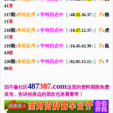
41
准
217期:
孝经起序
ㄨ
平特四必中
［≤
48.
11
.36.37
≥］
开
:猴
11
准
218期:
孝经起序
ㄨ
平特四必中
［≤
18.
17
.12.37
≥］
开
:虎
17
准
219期:
孝经起序
ㄨ
平特四必中
［≤
16.45.42.39
≥］
开
:鼠
43
错
220期:
孝经起序
ㄨ
平特四必中
［≤
02.05.15.11
≥］
开
:？
00
未
487
387
.com
四不像社区
这里的资料期期免费
发布，告诉你身边的朋友也来看看呀！