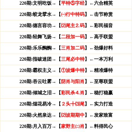
220期:文明吃饭→【
平特⑤字经
】←六合精英
220期:蛟龙擘水→【
㈠行中特码
】←击节称赏
220期:德言容功→【
⑵尾主⒉码
】←彩民福音
220期:轻舞飞扬→【
二段加一码
】←高手联盟
220期:乐乐醄醄→【
三肖加二码
】←劲爆好料
220期:指破迷团→【
三尾必中特
】←一本万利
220期:霸权主义→【
①波爆中特
】←精准爆特
220期:吞云吐雾→【
阴肖与阳肖
】←至尊联盟
220期:倾城之泪→【
彩民杀⒋肖
】←稳打稳赢
220期:烟花易冷→【
２头╋⑶尾
】←实力打造
220期:火然泉达→【
⑵波期期中
】←发家致富
220期:月入百万→【
家野主㈡肖
】←料得民心