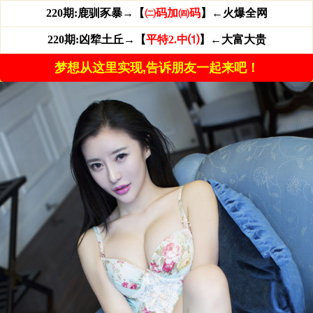
220期:鹿驯豕暴→【
㈡码加㈣码
】←火爆全网
220期:凶犂土丘→【
平特2.中⑴
】←大富大贵
梦想从这里实现,告诉朋友一起来吧！