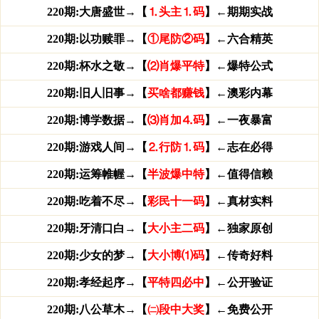
220期:大唐盛世→【
⒈头主⒈码
】←期期实战
220期:以功赎罪→【
①尾防②码
】←六合精英
220期:杯水之敬→【
⑵肖爆平特
】←爆特公式
220期:旧人旧事→【
买啥都赚钱
】←澳彩内幕
220期:博学数据→【
⑶肖加⒋码
】←一夜暴富
220期:游戏人间→【
⒉行防⒈码
】←志在必得
220期:运筹帷幄→【
半波爆中特
】←值得信赖
220期:吃着不尽→【
彩民十一码
】←真材实料
220期:牙清口白→【
大小主二码
】←独家原创
220期:少女的梦→【
大小博⑴码
】←传奇好料
220期:孝经起序→【
平特四必中
】←公开验证
220期:八公草木→【
㈡段中大奖
】←免费公开