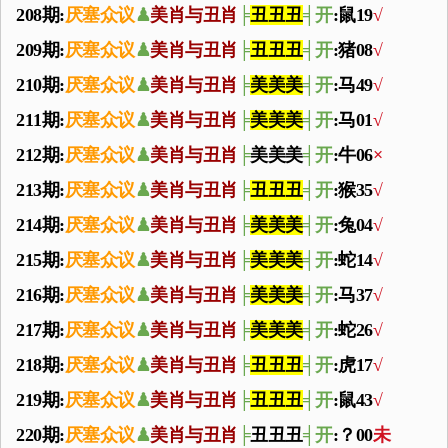
208期:
厌塞众议
♟
美肖与丑肖
╞
丑
丑
丑
╡
开
:鼠19
√
209期:
厌塞众议
♟
美肖与丑肖
╞
丑
丑
丑
╡
开
:猪08
√
210期:
厌塞众议
♟
美肖与丑肖
╞
美
美
美
╡
开
:马49
√
211期:
厌塞众议
♟
美肖与丑肖
╞
美
美
美
╡
开
:马01
√
212期:
厌塞众议
♟
美肖与丑肖
╞
美美美
╡
开
:牛06
×
213期:
厌塞众议
♟
美肖与丑肖
╞
丑
丑
丑
╡
开
:猴35
√
214期:
厌塞众议
♟
美肖与丑肖
╞
美
美
美
╡
开
:兔04
√
215期:
厌塞众议
♟
美肖与丑肖
╞
美
美
美
╡
开
:蛇14
√
216期:
厌塞众议
♟
美肖与丑肖
╞
美
美
美
╡
开
:马37
√
217期:
厌塞众议
♟
美肖与丑肖
╞
美
美
美
╡
开
:蛇26
√
218期:
厌塞众议
♟
美肖与丑肖
╞
丑
丑
丑
╡
开
:虎17
√
219期:
厌塞众议
♟
美肖与丑肖
╞
丑
丑
丑
╡
开
:鼠43
√
220期:
厌塞众议
♟
美肖与丑肖
╞
丑丑丑
╡
开
:？00
未