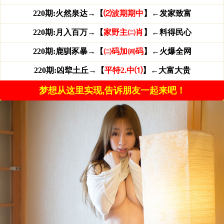
220期:火然泉达→【
⑵波期期中
】←发家致富
220期:月入百万→【
家野主㈡肖
】←料得民心
220期:鹿驯豕暴→【
㈡码加㈣码
】←火爆全网
220期:凶犂土丘→【
平特2.中⑴
】←大富大贵
梦想从这里实现,告诉朋友一起来吧！