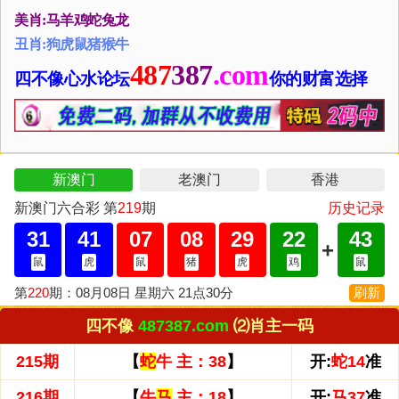
美肖:马羊鸡蛇兔龙
丑肖:狗虎鼠猪猴牛
487
387
.com
四不像心水论坛
你的财富选择
四不像
487387.com
⑵肖主一码
215期
【
蛇
牛 主：38
】
开:
蛇14
准
216期
【
牛
马
主：18
】
开:
马37
准