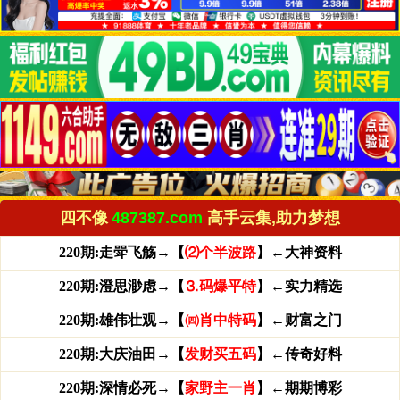
四不像
487387.com
高手云集,助力梦想
220期:走斝飞觞→【
⑵个半波路
】←大神资料
220期:澄思渺虑→【
⒊码爆平特
】←实力精选
220期:雄伟壮观→【
㈣肖中特码
】←财富之门
220期:大庆油田→【
发财买五码
】←传奇好料
220期:深情必死→【
家野主一肖
】←期期博彩