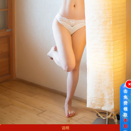
点
击
免
费
领
取
本
期
说明