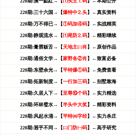
220期:澳一點紅→【
⑴头主⒈码
】←本期公开
220期:三十六国→【
爆特中⒉头
】←真实资料
220期:万不得已→【
①码加④码
】←实战精英
220期:静观流水→【
⑴尾防⒉码
】←精彩继续
220期:膏唇贩舌→【
天地主㈡肖
】←原创作品
220期:通俗文学→【
家野各②肖
】←致富必备
220期:东壁余光→【
平特爆①码
】←免费查看
220期:拓新制度→【
一行加三码
】←别墅靠海
220期:久居人下→【
至尊⑩个码
】←实力精选
220期:环林璧水→【
半头中大奖
】←精彩资料
220期:风起水涌→【
平特㈣字经
】←实力杀庄
220期:迥乎不同→【
㈡门防㈠码
】←高手研究