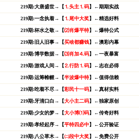
219期:大唐盛世→【
⒈头主⒈码
】←期期实战
219期:一念执着→【
⒈尾中大奖
】←精选好料
219期:杯水之敬→【
⑵肖爆平特
】←爆特公式
219期:旧人旧事→【
买啥都赚钱
】←澳彩内幕
219期:博学数据→【
⑶肖加⒋码
】←一夜暴富
219期:游戏人间→【
⒉行防⒈码
】←志在必得
219期:运筹帷幄→【
半波爆中特
】←值得信赖
219期:吃着不尽→【
彩民十一码
】←真材实料
219期:牙清口白→【
大小主二码
】←独家原创
219期:少女的梦→【
大小博⑴码
】←传奇好料
219期:孝经起序→【
平特四必中
】←公开验证
219期:八公草木→【
㈡段中大奖
】←免费公开