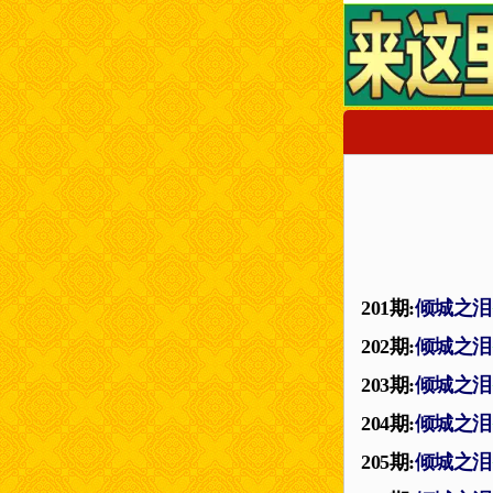
201期:
倾城之泪
202期:
倾城之泪
203期:
倾城之泪
204期:
倾城之泪
205期:
倾城之泪