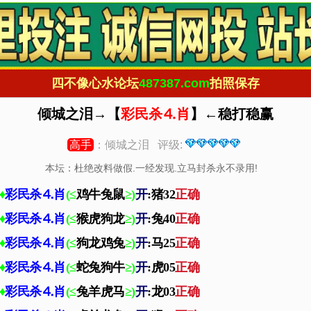
四不像心水论坛
487387.com
拍照保存
倾城之泪→【
彩民杀⒋肖
】←稳打稳赢
高手
：倾城之泪 评级:
本坛：杜绝改料做假.一经发现.立马封杀永不录用!
♦
彩民杀⒋肖
(≤
鸡牛兔鼠
≥)
开
:猪32
正确
♦
彩民杀⒋肖
(≤
猴虎狗龙
≥)
开
:兔40
正确
♦
彩民杀⒋肖
(≤
狗龙鸡兔
≥)
开
:马25
正确
♦
彩民杀⒋肖
(≤
蛇兔狗牛
≥)
开
:虎05
正确
♦
彩民杀⒋肖
(≤
兔羊虎马
≥)
开
:龙03
正确