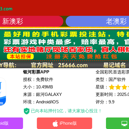
新澳彩
老澳彩
银河彩票APP
全国彩民首选彩
授权：免费软件
类型：国产软件
大小：10.49MB
星级：
来源：銀河GALAXY
更新时间：2025.0
环境：Android/iOS
评分：9.9
已向本站押付1亿，请大家放心投注！
oid版
iPhone版