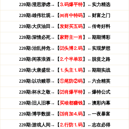
220期:澄思渺虑→【
⒊码爆平特
】←实力精选
220期:雄伟壮观→【
㈣肖中特码
】←财富之门
220期:大庆油田→【
发财买五码
】←传奇好料
220期:深情必死→【
家野主一肖
】←期期博彩
220期:治乱持危→【
⑵头博⒉码
】←实现梦想
220期:闲茶浪酒→【
⒉个半单双
】←脱贫之路
220期:大唐盛世→【
⒈头主⒈码
】←期期实战
220期:以功赎罪→【
①尾防②码
】←六合精英
220期:杯水之敬→【
⑵肖爆平特
】←爆特公式
220期:旧人旧事→【
买啥都赚钱
】←澳彩内幕
220期:博学数据→【
⑶肖加⒋码
】←一夜暴富
220期:游戏人间→【
⒉行防⒈码
】←志在必得