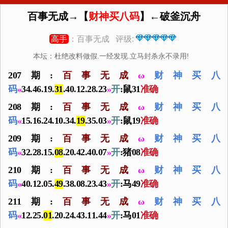
百事无成→【
财神买八码
】←破釜沉舟
高手
：百事无成 评级:
本坛：杜绝改料做假.一经发现.立马封杀永不录用!
207期:
百事无成
ω
财神买八
码
«
34.46.19.
31
.40.12.28.23
»
开
:鼠31
准确
208期:
百事无成
ω
财神买八
码
«
15.16.24.10.34.
19
.35.03
»
开
:鼠19
准确
209期:
百事无成
ω
财神买八
码
«
32.28.15.
08
.20.42.40.07
»
开
:猪08
准确
210期:
百事无成
ω
财神买八
码
«
40.12.05.
49
.38.08.23.43
»
开
:马49
准确
211期:
百事无成
ω
财神买八
码
«
12.25.
01
.20.24.43.11.44
»
开
:马01
准确