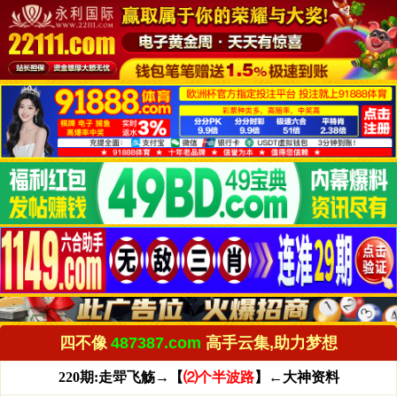
四不像
487387.com
高手云集,助力梦想
220期:走斝飞觞→【
⑵个半波路
】←大神资料