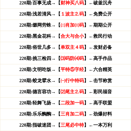
220期:百事无成→【
财神买八码
】←破釜沉舟
220期:浅若清风→【
１波主⒉码
】←免费公开
220期:缀网劳蛛→【
㈡肖加㈢码
】←期期公开
220期:黑金花科→【
合大与合小
】←救民行动
220期:俗世几多→【
单双主４码
】←发财必备
220期:挑三检四→【
⑶码防⑷码
】←高手作品
220期:文明吃饭→【
平特⑤字经
】←六合精英
220期:蛟龙擘水→【
㈠行中特码
】←击节称赏
220期:德言容功→【
⑵尾主⒉码
】←彩民福音
220期:轻舞飞扬→【
二段加一码
】←高手联盟
220期:乐乐醄醄→【
三肖加二码
】←劲爆好料
220期:指破迷团→【
三尾必中特
】←一本万利