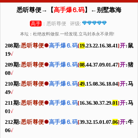
悉听尊便→【
高手爆⒍码
】←别墅靠海
高手
：悉听尊便 评级:
本坛：杜绝改料做假.一经发现.立马封杀永不录用!
208期:
悉听尊便
✺
高手爆⒍码
[
19
.23.22.16.38.41
]
开
:鼠
19
√
209期:
悉听尊便
✺
高手爆⒍码
[
08
.44.37.09.01.47
]
开
:猪
08
√
210期:
悉听尊便
✺
高手爆⒍码
[
49
.15.08.36.18.04
]
开
:马
49
√
211期:
悉听尊便
✺
高手爆⒍码
[
16.36.30.37.29.
01
]
开
:马
01
√
212期:
悉听尊便
✺
高手爆⒍码
[
39.32.15.01.07.
06
]
开
:牛
06
√