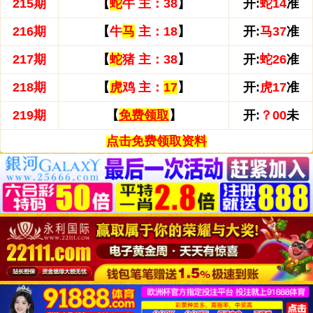
215期
【
蛇
牛 主：38
】
开:
蛇14
准
216期
【
牛
马
主：18
】
开:
马37
准
217期
【
蛇
猪 主：38
】
开:
蛇26
准
218期
【
虎
鸡 主：
17
】
开:
虎17
准
219期
【
免费领取
】
开:
？00
未
点击免费领取资料