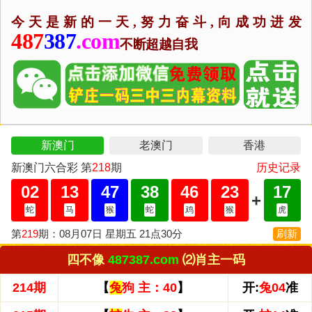
今天是新的一天,
努力奋斗,向成功进发
487
387
.com
不断超越自我
四不像
487387.com
⑵肖主一码
214期
【
兔
狗 主：40
】
开:
兔04
准