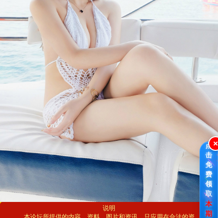
点
击
免
费
领
取
本
期
说明