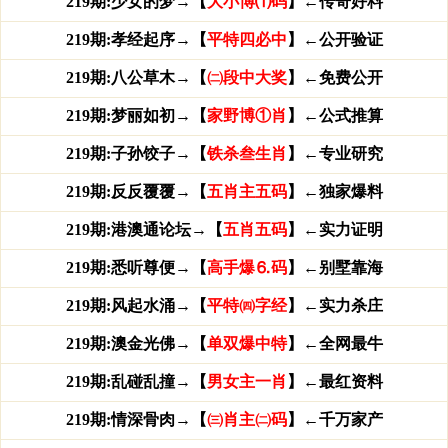
219期:少女的梦→【
大小博⑴码
】←传奇好料
219期:孝经起序→【
平特四必中
】←公开验证
219期:八公草木→【
㈡段中大奖
】←免费公开
219期:梦丽如初→【
家野博①肖
】←公式推算
219期:子孙饺子→【
铁杀叁生肖
】←专业研究
219期:反反覆覆→【
五肖主五码
】←独家爆料
219期:港澳通论坛→【
五肖五码
】←实力证明
219期:悉听尊便→【
高手爆⒍码
】←别墅靠海
219期:风起水涌→【
平特㈣字经
】←实力杀庄
219期:澳金光佛→【
单双爆中特
】←全网最牛
219期:乱碰乱撞→【
男女主一肖
】←最红资料
219期:情深骨肉→【
㈢肖主㈡码
】←千万家产