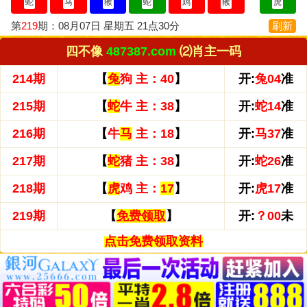
四不像
487387.com
⑵肖主一码
214期
【
兔
狗 主：40
】
开:
兔04
准
215期
【
蛇
牛 主：38
】
开:
蛇14
准
216期
【
牛
马
主：18
】
开:
马37
准
217期
【
蛇
猪 主：38
】
开:
蛇26
准
218期
【
虎
鸡 主：
17
】
开:
虎17
准
219期
【
免费领取
】
开:
？00
未
点击免费领取资料