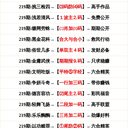
219期:挑三检四→【
⑶码防⑷码
】←高手作品
219期:浅若清风→【
１波主⒉码
】←免费公开
219期:缀网劳蛛→【
㈡肖加㈢码
】←期期公开
219期:黑金花科→【
合大与合小
】←救民行动
219期:俗世几多→【
单双主４码
】←发财必备
219期:金庸武侠→【
期期报⒐码
】←只求稳赚
219期:文明吃饭→【
平特⑤字经
】←六合精英
219期:争妍斗奇→【
一行加三码
】←带你赚钱
219期:德言容功→【
⑵尾主⒉码
】←彩民福音
219期:轻舞飞扬→【
二段加一码
】←高手联盟
219期:乐乐醄醄→【
三肖加二码
】←劲爆好料
219期:以功赎罪→【
①尾防②码
】←六合精英