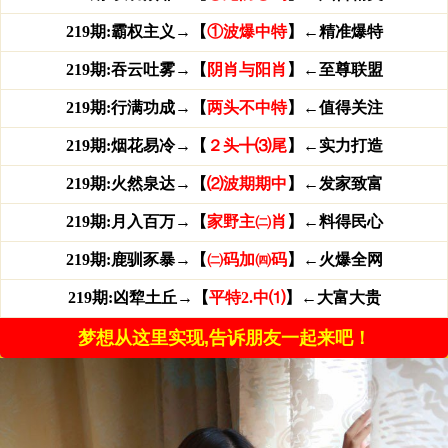
219期:霸权主义→【
①波爆中特
】←精准爆特
219期:吞云吐雾→【
阴肖与阳肖
】←至尊联盟
219期:行满功成→【
两头不中特
】←值得关注
219期:烟花易冷→【
２头╋⑶尾
】←实力打造
219期:火然泉达→【
⑵波期期中
】←发家致富
219期:月入百万→【
家野主㈡肖
】←料得民心
219期:鹿驯豕暴→【
㈡码加㈣码
】←火爆全网
219期:凶犂土丘→【
平特2.中⑴
】←大富大贵
梦想从这里实现,告诉朋友一起来吧！