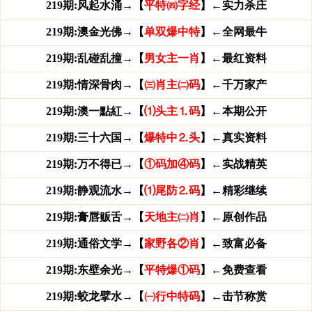
219期:风起水涌→【
平特㈣字经
】←实力杀庄
219期:澳金光佛→【
单双爆中特
】←全网最牛
219期:乱碰乱撞→【
男女主一肖
】←最红资料
219期:情深骨肉→【
㈢肖主㈡码
】←千万家产
219期:澳一點紅→【
⑴头主⒈码
】←本期公开
219期:三十六国→【
爆特中⒉头
】←真实资料
219期:万不得已→【
①码加④码
】←实战精英
219期:静观流水→【
⑴尾防⒉码
】←精彩继续
219期:膏唇贩舌→【
天地主㈡肖
】←原创作品
219期:通俗文学→【
家野各②肖
】←致富必备
219期:东壁余光→【
平特爆①码
】←免费查看
219期:蛟龙擘水→【
㈠行中特码
】←击节称赏