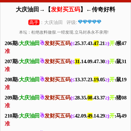
大庆油田→【
发财买五码
】←传奇好料
高手
：大庆油田 评级:
本坛：杜绝改料做假.一经发现.立马封杀永不录用!
206期:
大庆油田
☃
发财买五码
(≤
25.37.43.
47
.21
≥)
开
:猴47
准
207期:
大庆油田
☃
发财买五码
(≤
31
.14.09.47.30
≥)
开
:鼠31
准
208期:
大庆油田
☃
发财买五码
(≤
13.37.23.
19
.05
≥)
开
:鼠19
准
209期:
大庆油田
☃
发财买五码
(≤
28.35.
08
.43.37
≥)
开
:猪08
准
210期:
大庆油田
☃
发财买五码
(≤
42.09.
49
.14.29
≥)
开
:马49
准