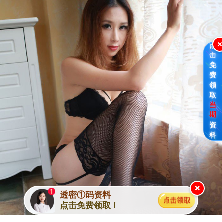
点
击
免
费
领
取
当
期
资
料
×
透密①码资料
点击免费领取！