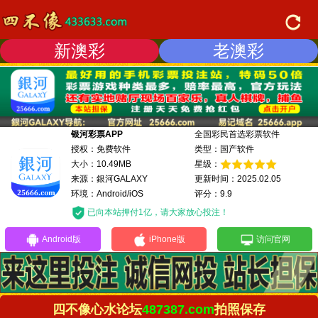
新澳彩
老澳彩
银河彩票APP
全国彩民首选彩票软件
授权：免费软件
类型：国产软件
大小：10.49MB
星级：
来源：銀河GALAXY
更新时间：2025.02.05
环境：Android/iOS
评分：9.9
已向本站押付1亿，请大家放心投注！
Android版
iPhone版
访问官网
四不像心水论坛
487387.com
拍照保存