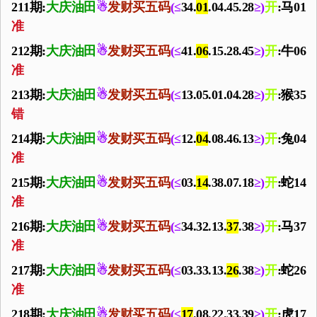
211期:
大庆油田
☃
发财买五码
(≤
34.
01
.04.45.28
≥)
开
:马01
准
212期:
大庆油田
☃
发财买五码
(≤
41.
06
.15.28.45
≥)
开
:牛06
准
213期:
大庆油田
☃
发财买五码
(≤
13.05.01.04.28
≥)
开
:猴35
错
214期:
大庆油田
☃
发财买五码
(≤
12.
04
.08.46.13
≥)
开
:兔04
准
215期:
大庆油田
☃
发财买五码
(≤
03.
14
.38.07.18
≥)
开
:蛇14
准
216期:
大庆油田
☃
发财买五码
(≤
34.32.13.
37
.38
≥)
开
:马37
准
217期:
大庆油田
☃
发财买五码
(≤
03.33.13.
26
.38
≥)
开
:蛇26
准
218期:
大庆油田
☃
发财买五码
(≤
17
.08.22.33.39
≥)
开
:虎17