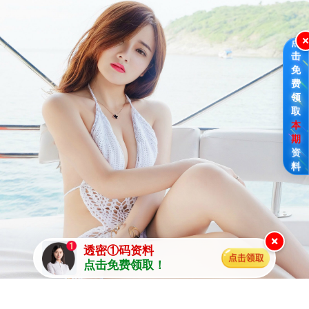
点
击
免
费
领
取
本
期
资
料
×
透密①码资料
点击免费领取！