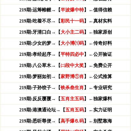
219期:运筹帷幄→【
半波爆中特
】←值得信赖
219期:吃着不尽→【
彩民十一码
】←真材实料
219期:牙清口白→【
大小主二码
】←独家原创
219期:少女的梦→【
大小博⑴码
】←传奇好料
219期:孝经起序→【
平特四必中
】←公开验证
219期:八公草木→【
㈡段中大奖
】←免费公开
219期:梦丽如初→【
家野博①肖
】←公式推算
219期:子孙饺子→【
铁杀叁生肖
】←专业研究
219期:反反覆覆→【
五肖主五码
】←独家爆料
219期:港澳通论坛→【
五肖五码
】←实力证明
219期:悉听尊便→【
高手爆⒍码
】←别墅靠海