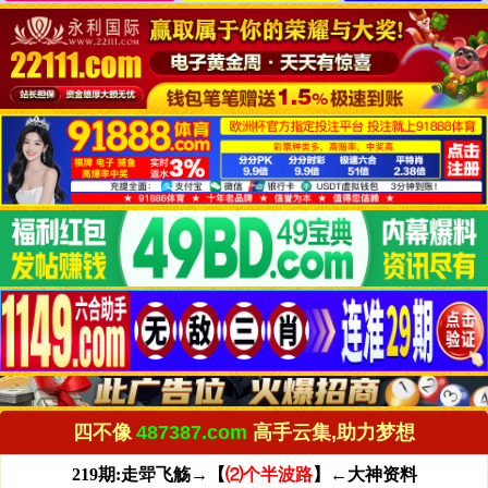
四不像
487387.com
高手云集,助力梦想
219期:走斝飞觞→【
⑵个半波路
】←大神资料