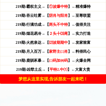
219期:霸权主义→【
①波爆中特
】←精准爆特
219期:吞云吐雾→【
阴肖与阳肖
】←至尊联盟
219期:行满功成→【
两头不中特
】←值得关注
219期:烟花易冷→【
２头╋⑶尾
】←实力打造
219期:火然泉达→【
⑵波期期中
】←发家致富
219期:月入百万→【
家野主㈡肖
】←料得民心
219期:鹿驯豕暴→【
㈡码加㈣码
】←火爆全网
219期:凶犂土丘→【
平特2.中⑴
】←大富大贵
梦想从这里实现,告诉朋友一起来吧！