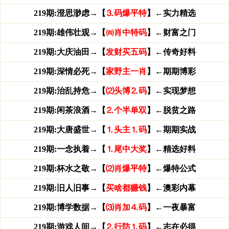
219期:澄思渺虑→【
⒊码爆平特
】←实力精选
219期:雄伟壮观→【
㈣肖中特码
】←财富之门
219期:大庆油田→【
发财买五码
】←传奇好料
219期:深情必死→【
家野主一肖
】←期期博彩
219期:治乱持危→【
⑵头博⒉码
】←实现梦想
219期:闲茶浪酒→【
⒉个半单双
】←脱贫之路
219期:大唐盛世→【
⒈头主⒈码
】←期期实战
219期:一念执着→【
⒈尾中大奖
】←精选好料
219期:杯水之敬→【
⑵肖爆平特
】←爆特公式
219期:旧人旧事→【
买啥都赚钱
】←澳彩内幕
219期:博学数据→【
⑶肖加⒋码
】←一夜暴富
219期:游戏人间→【
⒉行防⒈码
】←志在必得