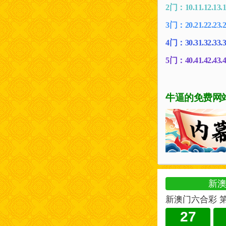
2门：10.11.12.13.14
3门：20.21.22.23.24
4门：30.31.32.33.34
5门：40.41.42.43.44
牛逼的免费网