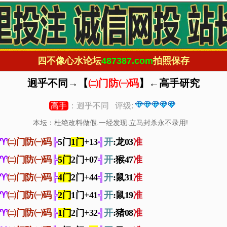
四不像心水论坛
487387.com
拍照保存
迥乎不同→【
㈡门防㈠码
】←高手研究
高手
：迥乎不同 评级:
本坛：杜绝改料做假.一经发现.立马封杀永不录用!
♈
㈡门防㈠码
╠
5门
1门
+13
╣
开
:龙03
准
♈
㈡门防㈠码
╠
5门
2门+07
╣
开
:猴47
准
♈
㈡门防㈠码
╠
4门
2门+44
╣
开
:鼠31
准
♈
㈡门防㈠码
╠
2门
1门+41
╣
开
:鼠19
准
♈
㈡门防㈠码
╠
1门
2门+32
╣
开
:猪08
准