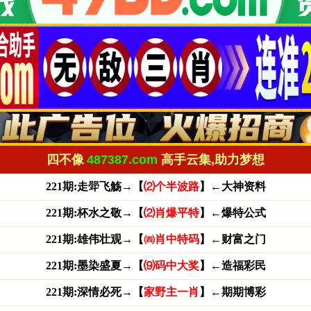
四不像
487387.com
高手云集,助力梦想
221期:走斝飞觞→【
⑵个半波路
】←大神资料
221期:杯水之敬→【
⑵肖爆平特
】←爆特公式
221期:雄伟壮观→【
㈣肖中特码
】←财富之门
221期:墨染盛夏→【
⑼码中大奖
】←造福彩民
221期:深情必死→【
家野主一肖
】←期期博彩