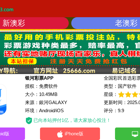
新澳彩
老澳彩
银河彩票APP
全国彩民首选彩
授权：免费软件
类型：国产软件
大小：10.49MB
星级：
来源：銀河GALAXY
更新时间：2025.0
环境：Android/iOS
评分：9.9
已向本站押付1亿，请大家放心投注！
oid版
iPhone版