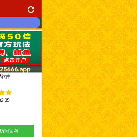
票软件
2.05
访问官网